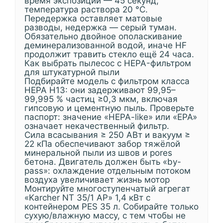
время экспозиции — 45 секунд,
температура раствора 20 °C.
Передержка оставляет матовые
разводы, недержка — серый туман.
Обязательно двойное ополаскивание
деминерализованной водой, иначе HF
продолжит травить стекло ещё 24 часа.
Как выбрать пылесос с HEPA-фильтром
для штукатурной пыли
Подбирайте модель с фильтром класса
HEPA H13: они задерживают 99,95–
99,995 % частиц ≥0,3 мкм, включая
гипсовую и цементную пыль. Проверьте
паспорт: значение «HEPA-like» или «EPA»
означает некачественный фильтр.
Сила всасывания ≥ 250 АВт и вакуум ≥
22 кПа обеспечивают забор тяжёлой
минеральной пыли из швов и pores
бетона. Двигатель должен быть «by-
pass»: охлаждение отдельным потоком
воздуха увеличивает жизнь мотор
Монтируйте многоступенчатый агрегат
«Karcher NT 35/1 AP» 1,4 кВт с
контейнером PES 35 л. Собирайте только
сухую/влажную массу, с тем чтобы не