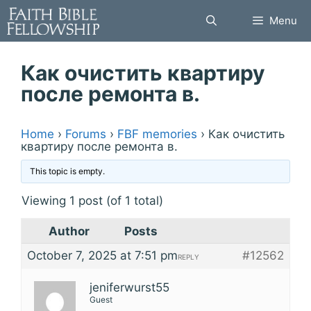
Skip
Menu
to
content
Как очистить квартиру
после ремонта в.
Home
›
Forums
›
FBF memories
›
Как очистить
квартиру после ремонта в.
This topic is empty.
Viewing 1 post (of 1 total)
Author
Posts
October 7, 2025 at 7:51 pm
#12562
REPLY
jeniferwurst55
Guest