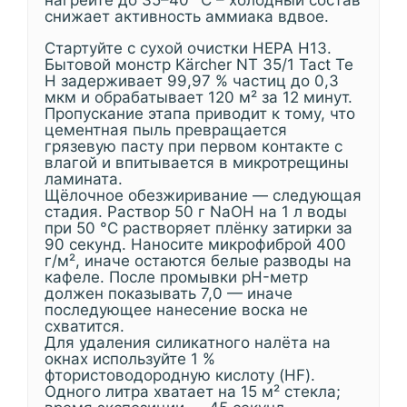
нагрейте до 35–40 °C – холодный состав
снижает активность аммиака вдвое.
Стартуйте с сухой очистки HEPA H13.
Бытовой монстр Kärcher NT 35/1 Tact Te
H задерживает 99,97 % частиц до 0,3
мкм и обрабатывает 120 м² за 12 минут.
Пропускание этапа приводит к тому, что
цементная пыль превращается
грязевую пасту при первом контакте с
влагой и впитывается в микротрещины
ламината.
Щёлочное обезжиривание — следующая
стадия. Раствор 50 г NaOH на 1 л воды
при 50 °C растворяет плёнку затирки за
90 секунд. Наносите микрофиброй 400
г/м², иначе остаются белые разводы на
кафеле. После промывки pH-метр
должен показывать 7,0 — иначе
последующее нанесение воска не
схватится.
Для удаления силикатного налёта на
окнах используйте 1 %
фтористоводородную кислоту (HF).
Одного литра хватает на 15 м² стекла;