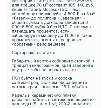
категории «Пятого» (ГОСТ 30772-2020):
для трёшке 70 м² составит 105–140 руб.
лишь за тариф Мосэко-ТБО. Плюс
контейнеру приплюсуйте 4 500 ₽ за 8 м³
«Газели» до полигона «Северная» –
общая сумма в договоре впишется 6
000–6 500 рублей без НДС. Сэкономьте
пятнадцать процентов, если
забронируете машину до 11:00: в такое
промежуток логисты перепродают
«обратный» рейс дешевле.
Сортировка на этаже
Габаритный картон собирайте стопкой ≤
тридцати килограммов, края заверните
внутрь, чтобы не порвать пакет.
ГКЛ бьётся на куски ≤ сорока
сантиметров, скотчем оборачиваете
острые края – выигрыш 15 % объёма.
Кафель и керамическую плитку
раскладывайте в пластиковые ящики из-
под воды (5 шт. = 1 м³, 200 ₽ на Авито).