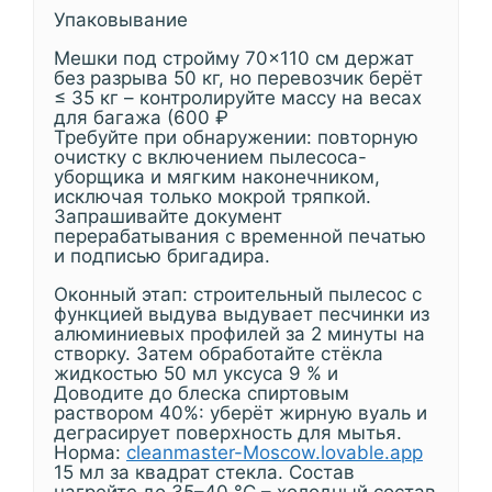
Упаковывание
Мешки под стройму 70×110 см держат
без разрыва 50 кг, но перевозчик берёт
≤ 35 кг – контролируйте массу на весах
для багажа (600 ₽
Требуйте при обнаружении: повторную
очистку с включением пылесоса-
уборщика и мягким наконечником,
исключая только мокрой тряпкой.
Запрашивайте документ
перерабатывания с временной печатью
и подписью бригадира.
Оконный этап: строительный пылесос с
функцией выдува выдувает песчинки из
алюминиевых профилей за 2 минуты на
створку. Затем обработайте стёкла
жидкостью 50 мл уксуса 9 % и
Доводите до блеска спиртовым
раствором 40%: уберёт жирную вуаль и
деграсирует поверхность для мытья.
Норма:
cleanmaster-Moscow.lovable.app
15 мл за квадрат стекла. Состав