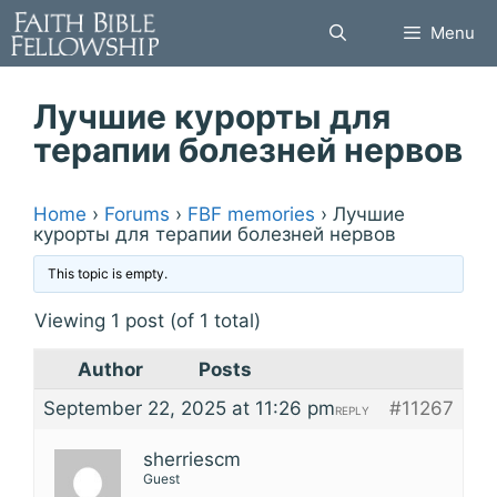
Skip
Menu
to
content
Лучшие курорты для
терапии болезней нервов
Home
›
Forums
›
FBF memories
›
Лучшие
курорты для терапии болезней нервов
This topic is empty.
Viewing 1 post (of 1 total)
Author
Posts
September 22, 2025 at 11:26 pm
#11267
REPLY
sherriescm
Guest