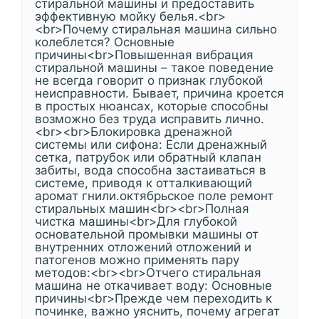
стиральной машины и предоставить
эффективную мойку белья.<br>
<br>Почему стиральная машина сильно
колеблется? Основные
причины<br>Повышенная вибрация
стиральной машины – такое поведение
не всегда говорит о признак глубокой
неисправности. Бывает, причина кроется
в простых нюансах, которые способны
возможно без труда исправить лично.
<br><br>Блокировка дренажной
системы или сифона: Если дренажный
сетка, патрубок или обратный клапан
забиты, вода способна застаиваться в
системе, приводя к отталкивающий
аромат гнили.октябрьское поле ремонт
стиральных машин<br><br>Полная
чистка машины<br>Для глубокой
основательной промывки машины от
внутренних отложений отложений и
патогенов можно применять пару
методов:<br><br>Отчего стиральная
машина не откачивает воду: Основные
причины<br>Прежде чем переходить к
починке, важно уяснить, почему агрегат