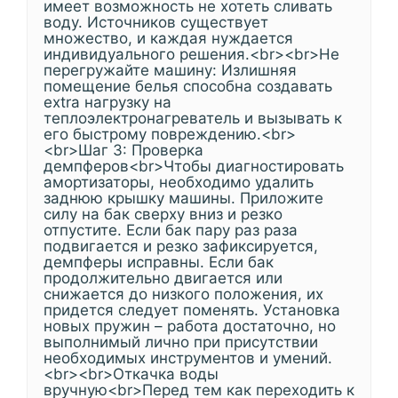
имеет возможность не хотеть сливать
воду. Источников существует
множество, и каждая нуждается
индивидуального решения.<br><br>Не
перегружайте машину: Излишняя
помещение белья способна создавать
extra нагрузку на
теплоэлектронагреватель и вызывать к
его быстрому повреждению.<br>
<br>Шаг 3: Проверка
демпферов<br>Чтобы диагностировать
амортизаторы, необходимо удалить
заднюю крышку машины. Приложите
силу на бак сверху вниз и резко
отпустите. Если бак пару раз раза
подвигается и резко зафиксируется,
демпферы исправны. Если бак
продолжительно двигается или
снижается до низкого положения, их
придется следует поменять. Установка
новых пружин – работа достаточно, но
выполнимый лично при присутствии
необходимых инструментов и умений.
<br><br>Откачка воды
вручную<br>Перед тем как переходить к