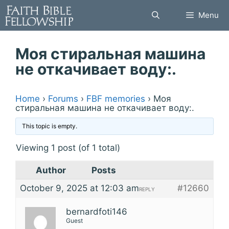
Skip
Menu
to
content
Моя стиральная машина
не откачивает воду:.
Home
›
Forums
›
FBF memories
›
Моя
стиральная машина не откачивает воду:.
This topic is empty.
Viewing 1 post (of 1 total)
Author
Posts
October 9, 2025 at 12:03 am
#12660
REPLY
bernardfoti146
Guest