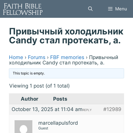
Skip
Menu
to
content
Привычный холодильник
Candy стал протекать, а.
Home
›
Forums
›
FBF memories
›
Привычный
холодильник Candy стал протекать, а.
This topic is empty.
Viewing 1 post (of 1 total)
Author
Posts
October 13, 2025 at 11:04 am
#12989
REPLY
marcellapulsford
Guest