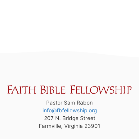
Pastor Sam Rabon
info@fbfellowship.org
207 N. Bridge Street
Farmville, Virginia 23901