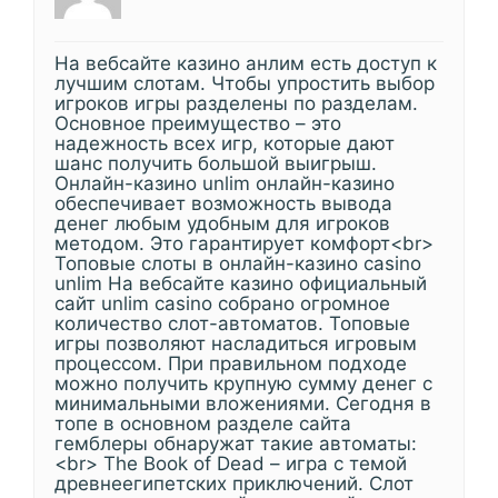
На вебсайте казино анлим есть доступ к
лучшим слотам. Чтобы упростить выбор
игроков игры разделены по разделам.
Основное преимущество – это
надежность всех игр, которые дают
шанс получить большой выигрыш.
Онлайн-казино unlim онлайн-казино
обеспечивает возможность вывода
денег любым удобным для игроков
методом. Это гарантирует комфорт<br>
Топовые слоты в онлайн-казино casino
unlim На вебсайте казино официальный
сайт unlim casino собрано огромное
количество слот-автоматов. Топовые
игры позволяют насладиться игровым
процессом. При правильном подходе
можно получить крупную сумму денег с
минимальными вложениями. Сегодня в
топе в основном разделе сайта
гемблеры обнаружат такие автоматы:
<br> The Book of Dead – игра с темой
древнеегипетских приключений. Слот