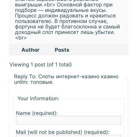
выигрыши.<br> Основной фактор при
подборе — индивидуальные вкусы.
Процесс должен радовать и нравиться
пользователю. В противном случае,
фортуна не будет благосклонна и самый
доходный слот принесет лишь убытки.
<br>
Author
Posts
Viewing 1 post (of 1 total)
Reply To: Слоты интернет-казино казино
unlim: топовые.
Your information:
Name (required):
Mail (will not be published) (required):