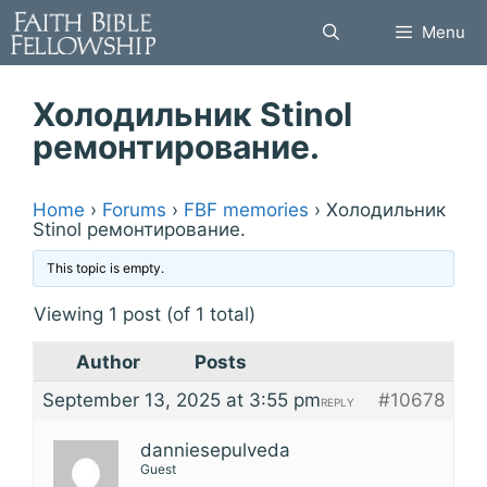
Skip
Menu
to
content
Холодильник Stinol
ремонтирование.
Home
›
Forums
›
FBF memories
›
Холодильник
Stinol ремонтирование.
This topic is empty.
Viewing 1 post (of 1 total)
Author
Posts
September 13, 2025 at 3:55 pm
#10678
REPLY
danniesepulveda
Guest