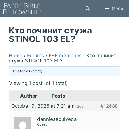
Skip
Menu
to
content
Кто починит стужа
STINOL 103 EL?
Home
›
Forums
›
FBF memories
›
Кто починит
стужа STINOL 103 EL?
This topic is empty.
Viewing 1 post (of 1 total)
Author
Posts
October 9, 2025 at 7:21 am
#12688
REPLY
danniesepulveda
Guest