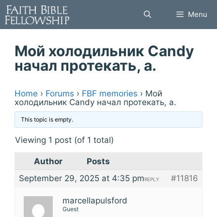
Skip
Menu
to
content
Мой холодильник Candy
начал протекать, а.
Home
›
Forums
›
FBF memories
›
Мой
холодильник Candy начал протекать, а.
This topic is empty.
Viewing 1 post (of 1 total)
Author
Posts
September 29, 2025 at 4:35 pm
#11816
REPLY
marcellapulsford
Guest