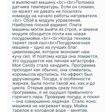
и выключил машину.<br><br>Поломка
датчика температуры. Если он сломан,
он может не давать не посылать
команду на начало работы нагревателя.
<br> Сбой в модуле управления.
Наиболее плохой вариант. Плата
машины могли выйти из строя, и замена
модуля обходится почти как новая
посудомойки.<br><br>Когда техника
теряет свой пыл<br>Посудомоечная
машина – одно из лучших благ
цивилизации, которое экономит нам
кучу сил. И поэтому когда она ломается,
это ощущается как личная катастрофа.
Моя Candy стала хандрить. Программа
проходил как обычно, она сливалась,
коромысла крутились. Но эффект был
удручающим. Посуда, в особенности
жирная, была почти такой же, как и до
цикла. Открыв дверь сразу после
программы, я не ощущал привычного
горячего пара. Проверив посуду, я понял
– она совершенно ледяная. Стало ясно:
машинка не нагревает воду. Мойка
тарелок в холодной воде – занятие,