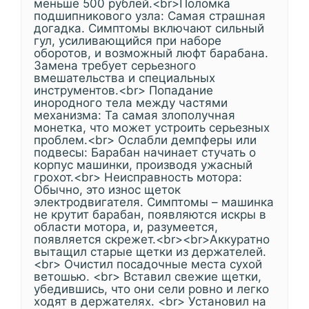
меньше 500 рублей.<br>Поломка
подшипникового узла: Самая страшная
догадка. Симптомы включают сильный
гул, усиливающийся при наборе
оборотов, и возможный люфт барабана.
Замена требует серьезного
вмешательства и специальных
инструментов.<br> Попадание
инородного тела между частями
механизма: Та самая злополучная
монетка, что может устроить серьезных
проблем.<br> Ослабли демпферы или
подвесы: Барабан начинает стучать о
корпус машинки, производя ужасный
грохот.<br> Неисправность мотора:
Обычно, это износ щеток
электродвигателя. Симптомы – машинка
не крутит барабан, появляются искры в
области мотора, и, разумеется,
появляется скрежет.<br><br>Аккуратно
вытащил старые щетки из держателей.
<br> Очистил посадочные места сухой
ветошью. <br> Вставил свежие щетки,
убедившись, что они сели ровно и легко
ходят в держателях. <br> Установил на