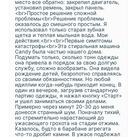
место все обратно: закрепил двигатель,
установил ремень, закрыл панель.
<br>Простое решение сложной
проблемы<br>Решение проблемы
оказалось до смешного простым. Я
использовал только старая зубная
щетка и теплая мыльная вода. Мои
действия:<br><br>Первые симптомы
катастрофы<br>Эта стиральная машина
Candy была частью нашего дома.
Подумать только, сколько тонн одежды
она привела в порядок за свою долгую
службу, сложно вообразить. Она видела
рождение детей, безропотно справляясь
со своими обязанностями. Но любой
идиллии когда-нибудь приходит конец. В
один из вечеров, загрузив стандартную
партию одежды, я нажал кнопку «Старт»
и ушел заниматься своими делами.
Примерно через минут 20-30 до меня
донесся странный шум. Поначалу тихий,
но стремительно нарастающий до
ужасающего грохота на стадии отжима.
Казалось, будто в барабане агрегата
что-то дробит камни. В ужасе подбежал