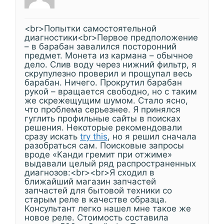
<br>Попытки самостоятельной
диагностики<br>Первое предположение
– в барабан завалился посторонний
предмет. Монета из кармана – обычное
дело. Слив воду через нижний фильтр, я
скрупулезно проверил и прощупал весь
барабан. Ничего. Прокрутил барабан
рукой – вращается свободно, но с таким
же скрежещущим шумом. Стало ясно,
что проблема серьезнее. Я принялся
гуглить профильные сайты в поисках
решения. Некоторые рекомендовали
сразу искать
try this
, но я решил сначала
разобраться сам. Поисковые запросы
вроде «Канди гремит при отжиме»
выдавали целый ряд распространенных
диагнозов:<br><br>Я сходил в
ближайший магазин запчастей
запчастей для бытовой техники со
старым реле в качестве образца.
Консультант легко нашел мне такое же
новое реле. Стоимость составила