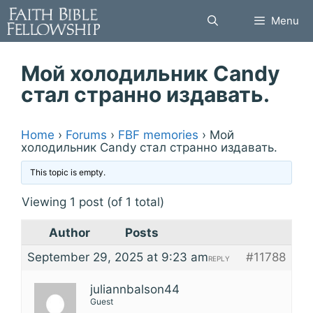
Skip
Menu
to
content
Мой холодильник Candy
стал странно издавать.
Home
›
Forums
›
FBF memories
›
Мой
холодильник Candy стал странно издавать.
This topic is empty.
Viewing 1 post (of 1 total)
Author
Posts
September 29, 2025 at 9:23 am
#11788
REPLY
juliannbalson44
Guest