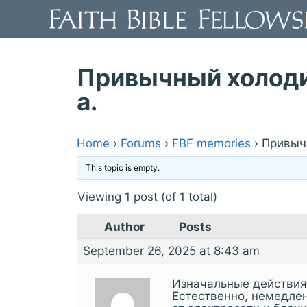
Skip
to
content
Привычный холоди
а.
Home
›
Forums
›
FBF memories
›
Привычн
This topic is empty.
Viewing 1 post (of 1 total)
Author
Posts
September 26, 2025 at 8:43 am
Изначальные действия
Естественно, немедл