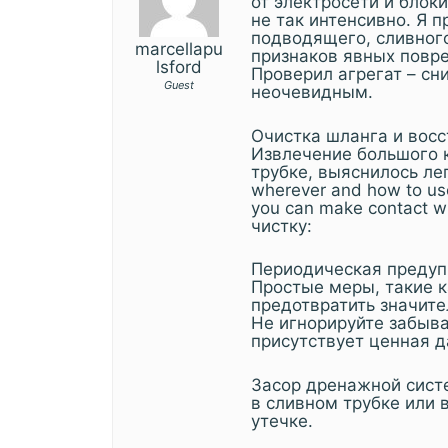
от электросети и блок
не так интенсивно. Я 
подводящего, сливног
marcellapu
признаков явных повр
lsford
Проверил агрегат – сн
Guest
неочевидным.
Очистка шланга и вос
Извлечение большого к
трубке, выяснилось легк
wherever and how to u
you can make contact w
чистку:
Периодическая предуп
Простые меры, такие 
предотвратить значите
Не игнорируйте забыва
присутствует ценная д
Засор дренажной сист
в сливном трубке или 
утечке.