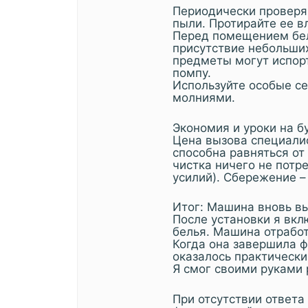
Периодически проверяй
пыли. Протирайте ее в
Перед помещением бе
присутствие небольших
предметы могут испорт
помпу.
Используйте особые с
молниями.
Экономия и уроки на 
Цена вызова специалис
способна равняться от
чистка ничего не потр
усилий). Сбережение –
Итог: Машина вновь в
После установки я вк
белья. Машина отработ
Когда она завершила ф
оказалось практически
Я смог своими руками 
При отсутствии ответа