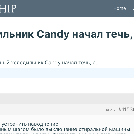
Home
льник Candy начал течь,
ый холодильник Candy начал течь, а.
#1153
REPLY
 устранить наводнение
енным шагом было выключение стиральной машины