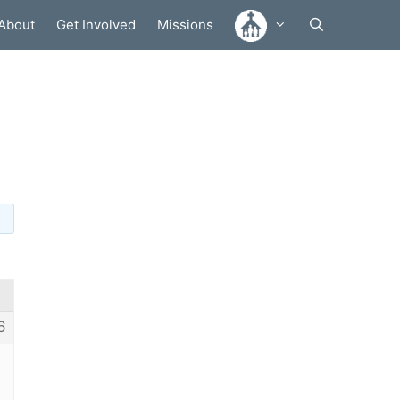
About
Get Involved
Missions
6