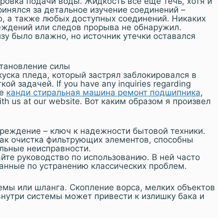
ировка подачи воды. Жидкость всё ещё течь, хотя и
принялся за детальное изучение соединений –
о, а также любых доступных соединений. Никаких
еждений или следов прорыва не обнаружил.
изу было влажно, но источник утечки оставался
становление силы
уска пледа, который застрял заблокировался в
ой задачей. If you have any inquiries regarding
se
канди стиральная машина ремонт подшипника
,
ith us at our website. Вот каким образом я произвел
реждение – ключ к надежности бытовой техники.
как очистка фильтрующих элементов, способны
льные неисправности.
йте руководство по использованию. В ней часто
анные по устранению классических проблем.
емы или шланга. Скопление ворса, мелких объектов
внутри системы может привести к излишку бака и