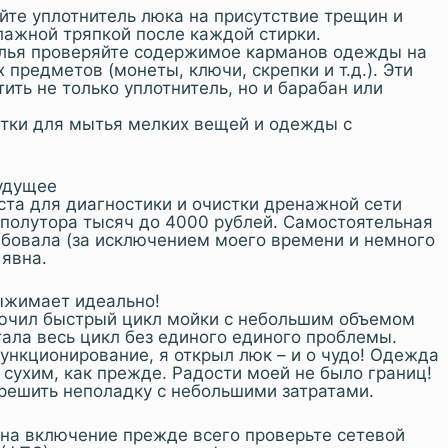
те уплотнитель люка на присутствие трещин и
лажной тряпкой после каждой стирки.
лья проверяйте содержимое карманов одежды на
 предметов (монеты, ключи, скрепки и т.д.). Эти
ить не только уплотнитель, но и барабан или
етки для мытья мелких вещей и одежды с
будущее
та для диагностики и очистки дренажной сети
 полутора тысяч до 4000 рублей. Самостоятельная
ебовала (за исключением моего времени и немного
 явна.
ыжимает идеально!
лючил быстрый цикл мойки с небольшим объемом
ала весь цикл без единого единого проблемы.
ункционирование, я открыл люк – и о чудо! Одежда
 сухим, как прежде. Радости моей не было границ!
решить неполадку с небольшими затратами.
 на включение прежде всего проверьте сетевой