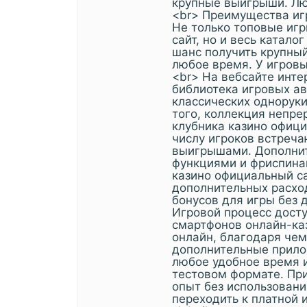
крупные выигрыши. Лю
<br> Преимущества игр
Не только топовые игр
сайт, но и весь катал
шанс получить крупны
любое время. У игров
<br> На вебсайте инте
библиотека игровых ав
классических одноруки
того, коллекция непре
клубника казино офици
числу игроков встреч
выигрышами. Дополнит
функциями и фриспина
казино официальный с
дополнительных расход
бонусов для игры без 
Игровой процесс досту
смартфонов онлайн-каз
онлайн, благодаря чем
дополнительные прилож
любое удобное время и
тестовом формате. Пр
опыт без использовани
переходить к платной 