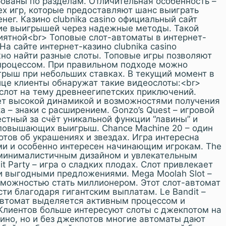
ованы по разделам. Отличительная особенность –
ех игр, которые предоставляют шанс выиграть
нег. Казино clubnika casino официальный сайт
ие выигрышей через надежные методы. Такой
иятной<br> Топовые слот-автоматы в интернет-
 На сайте интернет-казино clubnika casino
но найти разные слоты. Топовые игры позволяют
процессом. При правильном подходе можно
грыш при небольших ставках. В текущий момент в
ице клиенты обнаружат такие видеослоты:<br>
еослот на тему древнеегипетских приключений.
ет высокой динамикой и возможностями получения
а – знаки с расширением. Gonzo’s Quest – игровой
естный за счёт уникальной функции “лавины” и
 повышающих выигрыш. Chance Machine 20 – один
отов об украшениях и звездах. Игра интересна
и и особенно интересен начинающим игрокам. The
с минималистичным дизайном и увлекательным
t Party – игра о сладких плодах. Слот привлекает
и выгодными предложениями. Mega Moolah Slot –
зможностью стать миллионером. Этот слот-автомат
сти благодаря гигантским выплатам. Le Bandit –
 Автомат выделяется активным процессом и
Клиентов больше интересуют слоты с джекпотом на
зино, но и без джекпотов многие автоматы дают