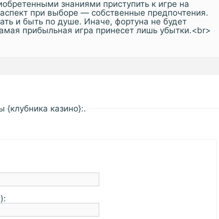
иобретенными знаниями приступить к игре на
 аспект при выборе — собственные предпочтения.
ть и быть по душе. Иначе, фортуна не будет
амая прибыльная игра принесет лишь убытки.<br>
 {клубника казино}:.
):