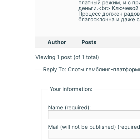
платный режим, и с пр
деньги.<br> Ключевой
Процесс должен радова
благосклонна и даже с
Author
Posts
Viewing 1 post (of 1 total)
Reply To: Слоты гемблинг-платформы
Your information:
Name (required):
Mail (will not be published) (required