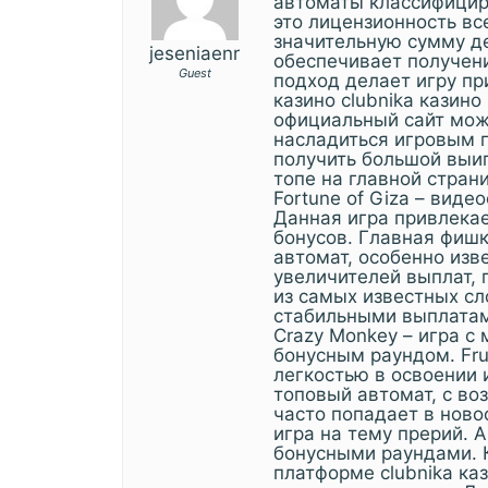
автоматы классифицир
это лицензионность вс
значительную сумму де
jeseniaenr
обеспечивает получен
Guest
подход делает игру пр
казино clubnika казино
официальный сайт мож
насладиться игровым 
получить большой выи
топе на главной стран
Fortune of Giza – вид
Данная игра привлека
бонусов. Главная фишк
автомат, особенно изв
увеличителей выплат,
из самых известных сл
стабильными выплатам
Crazy Monkey – игра 
бонусным раундом. Frui
легкостью в освоении 
топовый автомат, с во
часто попадает в ново
игра на тему прерий.
бонусными раундами. 
платформе clubnika ка