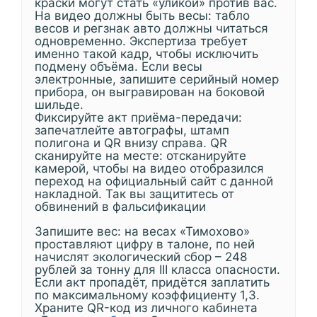
краски могут стать «уликой» против вас.
На видео должны быть весы: табло
весов и регзнак авто должны читаться
одновременно. Экспертиза требует
именно такой кадр, чтобы исключить
подмену объёма. Если весы
электронные, запишите серийный номер
прибора, он выгравирован на боковой
шильде.
Фиксируйте акт приёма-передачи:
запечатлейте автографы, штамп
полигона и QR внизу справа. QR
сканируйте на месте: отсканируйте
камерой, чтобы на видео отобразился
переход на официальный сайт с данной
накладной. Так вы защититесь от
обвинений в фальсификации
Запишите вес: на весах «Тимохово»
проставляют цифру в талоне, по ней
начислят экологический сбор – 248
рублей за тонну для III класса опасности.
Если акт пропадёт, придётся заплатить
по максимальному коэффициенту 1,3.
Храните QR-код из личного кабинета