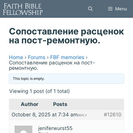
Skip
Menu
to
content
Сопоставление расценок
на пост-ремонтную.
Home
›
Forums
›
FBF memories
›
Сопоставление расценок на пост-
ремонтную.
This topic is empty.
Viewing 1 post (of 1 total)
Author
Posts
October 8, 2025 at 7:34 am
#12610
REPLY
jeniferwurst55