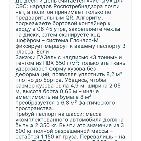
До десяти день считается «чистым» для
СЭС: нарядов Роспотребнадзора почти
нет, а полигон принимает только по
предварительным QR. Алгоритм:
подъезжаете бортовой контейнер к
входу в 06:45 утра, закрепляете чехлы
на диски, затем сканируете код
шофёром – система Глонасс-М
фиксирует маршрут к вашему паспорту 3
класса. Если
Закажи ГАЗель с надписью «3 тонны» и
тентом из ПВХ 650 г/м²: только эта ткань
удерживает форму кузова без
деформаций, позволяя уплотнить 8,2 м³
плотно до бортов. Убедись, чтобы
размер кузова была 4,9 м, ширина 2,05
м, высота борта 0,65 м – иначе
вместимость на бумаге 8 м³
преобразуется в 6,8 м³ фактического
пространства.
Требуй паспорт на шасси: масса
укомплектованного автомобиля должна
быть ≤ 2 350 кг. Вычти это значение из 3
500 кг полной разрешённой массы –
остаётся 1 150 кг груза. Перевалишь – на