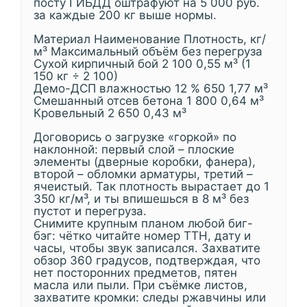
посту ГИБДД оштрафуют на 5 000 руб.
за каждые 200 кг выше нормы.
Материал Наименование Плотность, кг/
м³ Максимальный объём без перегруза
Сухой кирпичный бой 2 100 0,55 м³ (1
150 кг ÷ 2 100)
Демо-ДСП влажностью 12 % 650 1,77 м³
Смешанный отсев бетона 1 800 0,64 м³
Кровельный 2 650 0,43 м³
Договорись о загрузке «горкой» по
наклонной: первый слой – плоские
элементы (дверные коробки, фанера),
второй – обломки арматуры, третий –
ячеистый. Так плотность вырастает до 1
350 кг/м³, и ты впишешься в 8 м³ без
пустот и перегруза.
Снимите крупным планом любой биг-
бэг: чётко читайте номер ТТН, дату и
часы, чтобы звук записался. Захватите
обзор 360 градусов, подтверждая, что
нет посторонних предметов, пятен
масла или пыли. При съёмке листов,
захватите кромки: следы ржавчины или